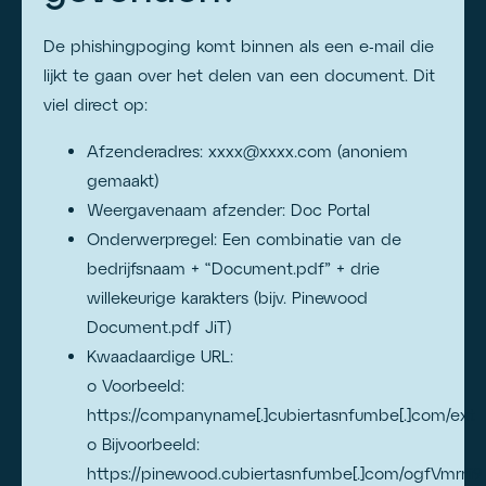
De phishingpoging komt binnen als een e-mail die
lijkt te gaan over het delen van een document. Dit
viel direct op:
Afzenderadres: xxxx@xxxx.com (anoniem
gemaakt)
Weergavenaam afzender: Doc Portal
Onderwerpregel: Een combinatie van de
bedrijfsnaam + “Document.pdf” + drie
willekeurige karakters (bijv. Pinewood
Document.pdf JiT)
Kwaadaardige URL:
o Voorbeeld:
https://companyname[.]cubiertasnfumbe[.]com/ext
o Bijvoorbeeld:
https://pinewood.cubiertasnfumbe[.]com/ogfVmrrii9