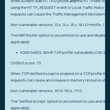
When a client-side HTTP/2 profile
and
the HTTP MRF Router
using the HTTP_REQUEST event or Local Traffic Policy are 
requests can cause the Traffic Management Microkernel 
Non-vulnerable versions: 13.x, 14.x, 15.x, 16.1.4.1+Hotfix, 17.1.
The MRF Router option is uncommon to use and disabled by 
applicable).
K000134652: BIG-IP TCP profile vulnerability CVE-20
CVSSv3 score: 7.5
When TCP Verified Accept is enabled on a TCP profile that 
requests can cause an increase in memory resource utiliz
Non-vulnerable versions: 15.1.9, 16.1.4, 17.1.0.
The ‘Verified Accept’ option is uncommon to use and disabl
applicable).