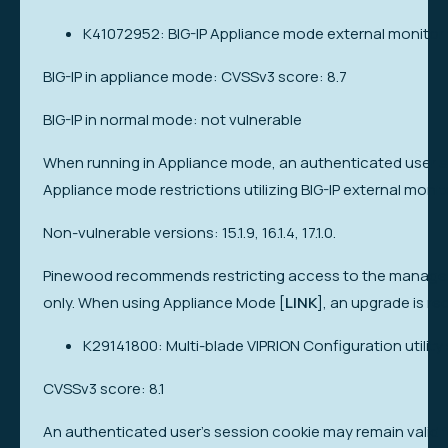
K41072952: BIG-IP Appliance mode external monitor 
BIG-IP in appliance mode: CVSSv3 score: 8.7
BIG-IP in normal mode: not vulnerable
When running in Appliance mode, an authenticated user a
Appliance mode restrictions utilizing BIG-IP external monit
Non-vulnerable versions: 15.1.9, 16.1.4, 17.1.0.
Pinewood recommends restricting access to the managemen
only. When using Appliance Mode [
LINK
], an upgrade is 
K29141800: Multi-blade VIPRION Configuration utility
CVSSv3 score: 8.1
An authenticated user’s session cookie may remain valid for