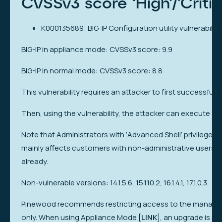
CVSSv3 score ‘High’/’Critic
K000135689: BIG-IP Configuration utility vulnerabili
BIG-IP in appliance mode: CVSSv3 score: 9.9
BIG-IP in normal mode: CVSSv3 score: 8.8
This vulnerability requires an attacker to first successfully
Then, using the vulnerability, the attacker can execute 
Note that Administrators with ‘Advanced Shell’ privileges ar
mainly affects customers with non-administrative users o
already.
Non-vulnerable versions: 14.1.5.6, 15.1.10.2, 16.1.4.1, 17.1.0.3.
Pinewood recommends restricting access to the managemen
only. When using Appliance Mode [
LINK
], an upgrade is 