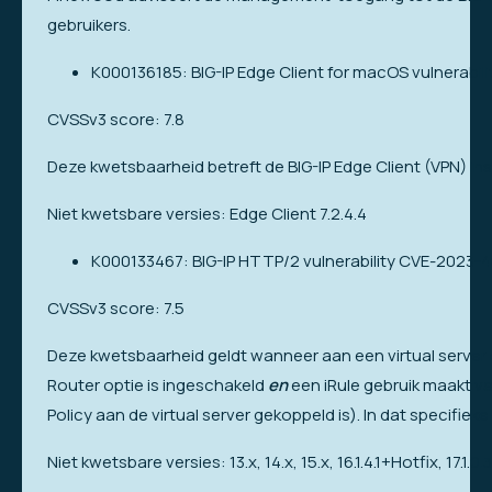
gebruikers.
K000136185: BIG-IP Edge Client for macOS vulnerabil
CVSSv3 score: 7.8
Deze kwetsbaarheid betreft de BIG-IP Edge Client (VPN) in
Niet kwetsbare versies: Edge Client 7.2.4.4
K000133467: BIG-IP HTTP/2 vulnerability CVE-2023-4
CVSSv3 score: 7.5
Deze kwetsbaarheid geldt wanneer aan een virtual server 
Router optie is ingeschakeld
en
een iRule gebruik maakt v
Policy aan de virtual server gekoppeld is). In dat specifie
Niet kwetsbare versies: 13.x, 14.x, 15.x, 16.1.4.1+Hotfix, 17.1.0.