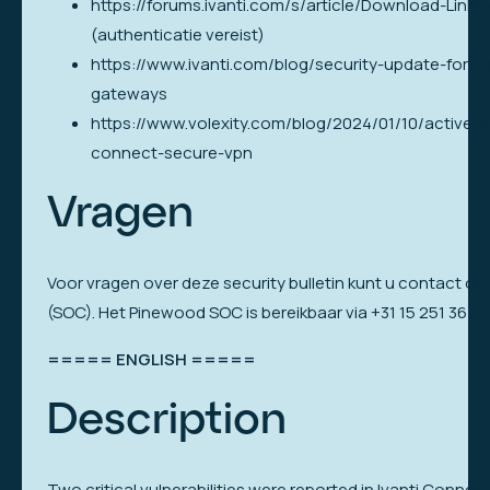
https://forums.ivanti.com/s/article/Download-Li
(authenticatie vereist)
https://www.ivanti.com/blog/security-update-for-i
gateways
https://www.volexity.com/blog/2024/01/10/active-exp
connect-secure-vpn
Vragen
Voor vragen over deze security bulletin kunt u contact 
(SOC). Het Pinewood SOC is bereikbaar via +31 15 251 36 33
===== ENGLISH =====
Description
Two critical vulnerabilities were reported in Ivanti Conne