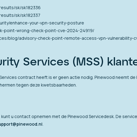
results/sk/sk182336
results/sk/sk182337
curity/enhance-your-vpn-security-posture
eck-point-wrong-check-point-cve-2024-24919/
ces/blog/advisory-check-point-remote-access-vpn-vulnerability-
ity Services (MSS) klant
Services contract heeft is er geen actie nodig. Pinewood neemt d
chermen tegen deze kwetsbaarheden.
in kunt u contact opnemen met de Pinewood Servicedesk. De service
upport@pinewood.nl
.