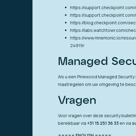
https://support.checkpoint.com/
https://support.checkpoint.com/
https://blog.checkpoint.com/se
https://labs.watchtowr.com/ch
https://www.mnemonic.io/resour
24919/
Managed Secur
Als u een Pinewood Managed Security 
maatregelen om uw omgeving te bes
Vragen
Voor vragen over deze security bullet
bereikbaar via
+31 15 251 36 33
en via
s
===== ENGLISH =====