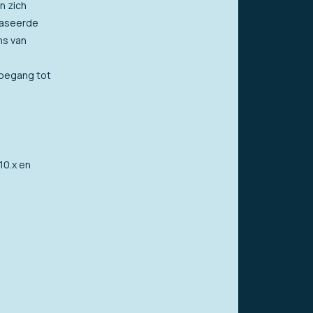
n zich
baseerde
ns van
toegang tot
10.x en