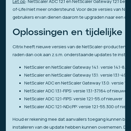
Let op
: NetScaler ADC 12.1 en NetScaler Gateway 12.1 bev
of-Life/niet meer ondersteund. Voor deze versies van Net
gebruikers ervan dienen daarom te upgraden naar een onde
Oplossingen en tijdelijke m
Citrix heeft nieuwe versies van de NetScaler-producten u
raden dan ook aan z.s.m. onderstaande updates te install
NetScaler en NetScaler Gateway 14.1: versie 14.1-8.5
NetScaler en NetScaler Gateway 13.1: versie 13.1-49.1
NetScaler ADC en NetScaler Gateway 13.0: versie 13.
NetScaler ADC 13.1-FIPS: versie 13.1-37.164 of nieuwer
NetScaler ADC 12.1-FIPS: versie 12.1-55.of nieuwer
NetScaler ADC 12.1-NDcPP: versie 12.1-55.300 of nieu
Houd er rekening mee dat aanvallers toegang kunnen blijv
installeren van de update hebben kunnen overnemen. Daa