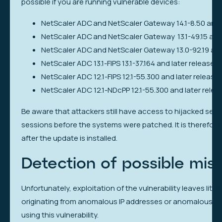
possible if you are running vulnerable devices:
NetScaler ADC and NetScaler Gateway 14.1-8.50 and 
NetScaler ADC and NetScaler Gateway 13.1-49.15 and l
NetScaler ADC and NetScaler Gateway 13.0-92.19 and 
NetScaler ADC 13.1-FIPS 13.1-37.164 and later releases o
NetScaler ADC 12.1-FIPS 12.1-55.300 and later releases 
NetScaler ADC 12.1-NDcPP 12.1-55.300 and later relea
Be aware that attackers still have access to hijacked ses
sessions before the systems were patched. It is therefore 
after the update is installed.
Detection of possible mis
Unfortunately, exploitation of the vulnerability leaves litt
originating from anomalous IP addresses or anomalous lo
using this vulnerability.