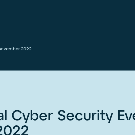
8 november 2022
ial Cyber Security Ev
2022