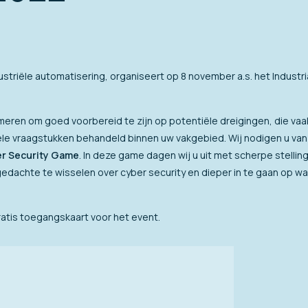
striële automatisering, organiseert op 8 november a.s. het Industria
rmeren om goed voorbereid te zijn op potentiële dreigingen, die va
ele vraagstukken behandeld binnen uw vakgebied. Wij nodigen u van 
r Security Game
. In deze game dagen wij u uit met scherpe stellin
edachte te wisselen over cyber security en dieper in te gaan op w
ratis toegangskaart voor het event.