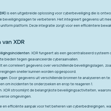
XDR)
is een uitgebreide oplossing voor cyberbeveiliging die is ontw
de beveiligingslagen te verbeteren. Het integreert gegevens uit me
 uniform platform. Deze integratie zorgt voor een efficiëntere bewa
n van XDR
iligingsincidenten
: XDR fungeert als een gecentraliseerd systeem 
te bieden tegen geavanceerde cyberaanvallen.
lt en correleert gegevens over verschillende beveiligingslagen, zoa
eigingen sneller kunnen worden opgespoord.
ingen
: Door gegevens uit verschillende bronnen te analyseren en te 
ten om incidenten te onderzoeken en erop te reageren 1.
n
: XDR stroomlijnt de belangrijkste beveiligingsactiviteiten, waar
diverse omgevingen.
e en efficiënte aanpak voor het beheren van cyberbedreigingen, waa