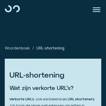
Woordenboek
/
URL-shortening
URL-shortening
Wat zijn verkorte URL’s?
Verkorte URL’s
, ook wel bekend als
URL shorteners
,
zijn tools die lange webadressen omzetten in